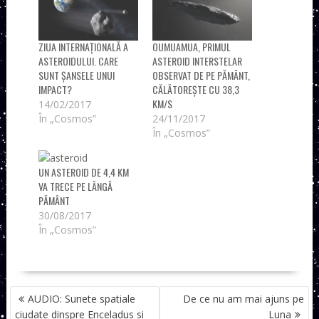
ZIUA INTERNAȚIONALĂ A
OUMUAMUA, PRIMUL
ASTEROIDULUI. CARE
ASTEROID INTERSTELAR
SUNT ȘANSELE UNUI
OBSERVAT DE PE PĂMÂNT,
IMPACT?
CĂLĂTOREȘTE CU 38,3
KM/S
14/02/2017
În „Cosmos”
24/11/2017
În „Cosmos”
UN ASTEROID DE 4,4 KM
VA TRECE PE LÂNGĂ
PĂMÂNT
30/08/2017
În „Cosmos”
NAVIGARE
AUDIO: Sunete spatiale
De ce nu am mai ajuns pe
ÎN
ciudate dinspre Enceladus si
Luna