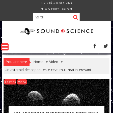
Skip
DUMINICĂ, AUGUST 9, 2026
to
PRIVACY POLICY
CONTACT
content
You are here
Home
Video
Un asteroid descoperit este ceva mult mai interesant
Cosmos
Video