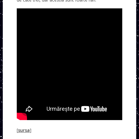
[
sursa
]