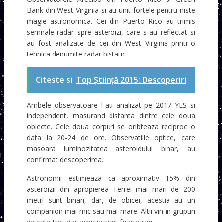
Bank din West Virginia si-au unit fortele pentru niste
magie astronomica. Cei din Puerto Rico au trimis
semnale radar spre asteroizi, care s-au reflectat si
au fost analizate de cei din West Virginia printr-o
tehnica denumite radar bistatic.
Citeste si
Top Știință 2015: Descoperiri
Ambele observatoare l-au analizat pe 2017 YES si
independent, masurand distanta dintre cele doua
obiecte. Cele doua corpuri se oribteaza reciproc o
data la 20-24 de ore. Observatiile optice, care
masoara luminozitatea asteroidului binar, au
confirmat descoperirea.
Astronomii estimeaza ca aproximativ 15% din
asteroizii din apropierea Terrei mai mari de 200
metri sunt binari, dar, de obicei, acestia au un
companion mai mic sau mai mare. Altii vin in grupuri
de cate trei, dar acestia sunt foarte rari.