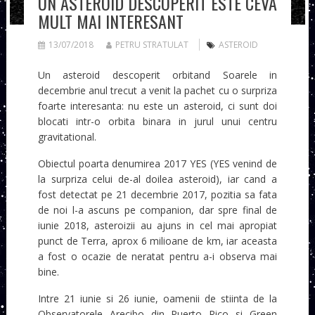
UN ASTEROID DESCOPERIT ESTE CEVA
MULT MAI INTERESANT
13/07/2018
PETRU STRATULAT
ASTEROID
Un asteroid descoperit orbitand Soarele in
decembrie anul trecut a venit la pachet cu o surpriza
foarte interesanta: nu este un asteroid, ci sunt doi
blocati intr-o orbita binara in jurul unui centru
gravitational.
Obiectul poarta denumirea 2017 YES (YES venind de
la surpriza celui de-al doilea asteroid), iar cand a
fost detectat pe 21 decembrie 2017, pozitia sa fata
de noi l-a ascuns pe companion, dar spre final de
iunie 2018, asteroizii au ajuns in cel mai apropiat
punct de Terra, aprox 6 milioane de km, iar aceasta
a fost o ocazie de neratat pentru a-i observa mai
bine.
Intre 21 iunie si 26 iunie, oamenii de stiinta de la
Observatorele Arecibo din Puerto Rico si Green