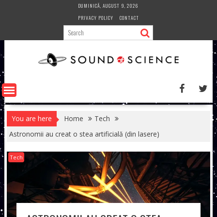
Skip
DUMINICĂ, AUGUST 9, 2026
to
PRIVACY POLICY
CONTACT
content
You are here
Home
Tech
Astronomii au creat o stea artificială (din lasere)
Tech