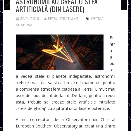
ASTRONOMII AU CREAT O STEA
ARTIFICIALĂ (DIN LASERE)
29/04/2016
PETRU STRATULAT
OPTICA
ADAPTIVA
Pe
ntr
u
a
pu
te
a vedea stele si planete indepartate, astronomii
trebuie mai intai sa-si calibreze echipamentul pentru
a compensa atmosfera cetoasa a Terrei. E mult mai
usor de spus decat de facut. De fapt, pentru a reusi
asta, trebuie sa creeze stele artificiale intitulate
„stele de ghidaj” cu ajutorul unor lasere puternice.
Acum, cercetatorii de la Observatorul din Chile al
European Southern Observatory au creat una dintre