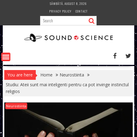
Skip
SÂMBĂTĂ, AUGUST 8, 2026
to
PRIVACY POLICY
CONTACT
content
You are here
Home
Neurostiinta
Studiu: Ateii sunt mai inteligenti pentru ca pot invinge instinctul
religios
Neurostiinta