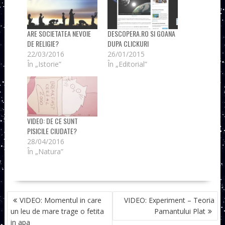
ARE SOCIETATEA NEVOIE
DESCOPERA.RO SI GOANA
DE RELIGIE?
DUPA CLICKURI
22/03/2016
26/01/2015
În „Istorie”
În „Editorial”
VIDEO: DE CE SUNT
PISICILE CIUDATE?
28/04/2016
În „Natura”
NAVIGARE
VIDEO: Momentul in care
VIDEO: Experiment – Teoria
ÎN
un leu de mare trage o fetita
Pamantului Plat
ARTICOLE
in apa