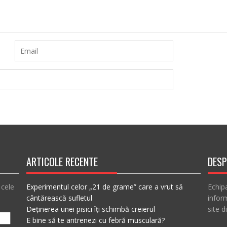
ARTICOLE RECENTE
DESP
 cele
Experimentul celor „21 de grame” care a vrut să
Echip
cântărească sufletul
inform
Deținerea unei pisici îți schimbă creierul
site d
E bine să te antrenezi cu febră musculară?