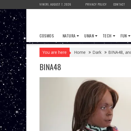
Skip
VINERI, AUGUST 7, 2026
PRIVACY POLICY
CONTACT
to
content
COSMOS
NATURA
UMAN
TECH
FUN
You are here
Home
Dark
BINA48, andr
BINA48