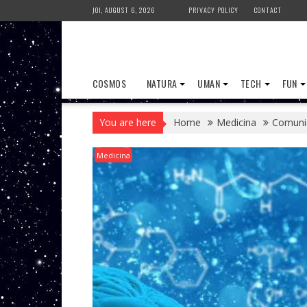
Skip
JOI, AUGUST 6, 2026
PRIVACY POLICY
CONTACT
to
content
COSMOS
NATURA
UMAN
TECH
FUN
You are here
Home
Medicina
Comunica
Medicina