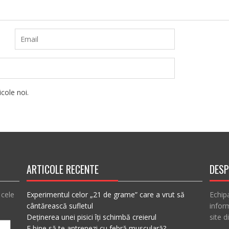
cole noi.
ARTICOLE RECENTE
DESP
 cele
Experimentul celor „21 de grame” care a vrut să
Echip
cântărească sufletul
inform
Deținerea unei pisici îți schimbă creierul
site d
E bine să te antrenezi cu febră musculară?