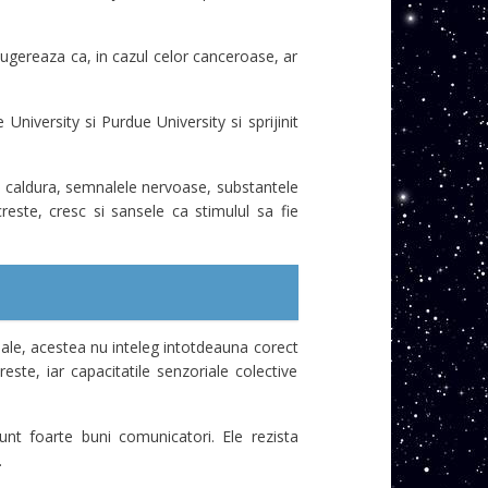
sugereaza ca, in cazul celor canceroase, ar
University si Purdue University si sprijinit
ina, caldura, semnalele nervoase, substantele
este, cresc si sansele ca stimulul sa fie
uale, acestea nu inteleg intotdeauna corect
este, iar capacitatile senzoriale colective
nt foarte buni comunicatori. Ele rezista
.