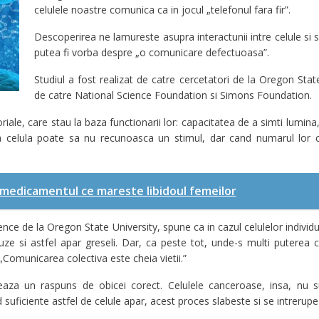
celulele noastre comunica ca in jocul „telefonul fara fir”.
Descoperirea ne lamureste asupra interactunii intre celule si 
putea fi vorba despre „o comunicare defectuoasa”.
Studiul a fost realizat de catre cercetatori de la Oregon State 
de catre National Science Foundation si Simons Foundation.
nzoriale, care stau la baza functionarii lor: capacitatea de a simti lum
a celula poate sa nu recunoasca un stimul, dar cand numarul lor cr
 medicamentul ce mareste libidoul femeilor
ence de la Oregon State University, spune ca in cazul celulelor individ
e si astfel apar greseli. Dar, ca peste tot, unde-s multi puterea cr
„Comunicarea colectiva este cheia vietii.”
aza un raspuns de obicei corect. Celulele canceroase, insa, nu su
suficiente astfel de celule apar, acest proces slabeste si se intrerupe