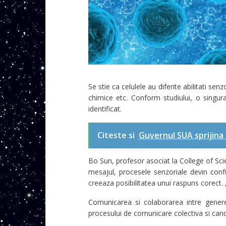
Se stie ca celulele au diferite abilitati se
chimice etc. Conform studiului, o singur
identificat.
Citeste si
Guvernul SUA sprijina
Bo Sun, profesor asociat la College of Sci
mesajul, procesele senzoriale devin confuz
creeaza posibilitatea unui raspuns corect. 
Comunicarea si colaborarea intre genere
procesului de comunicare colectiva si cand 