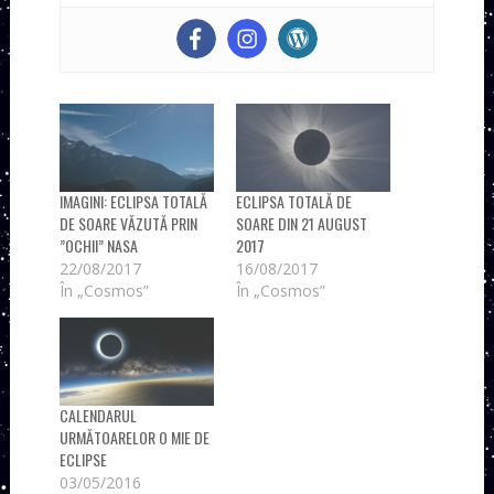
IMAGINI: ECLIPSA TOTALĂ
ECLIPSA TOTALĂ DE
DE SOARE VĂZUTĂ PRIN
SOARE DIN 21 AUGUST
”OCHII” NASA
2017
22/08/2017
16/08/2017
În „Cosmos”
În „Cosmos”
CALENDARUL
URMĂTOARELOR O MIE DE
ECLIPSE
03/05/2016