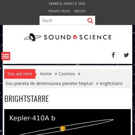
Skip
SÂMBĂTĂ, AUGUST 8, 2026
to
PRIVACY POLICY
CONTACT
content
You are here
Home
Cosmos
Exo-planeta de dimensiunea planetei Neptun
brightstarre
BRIGHTSTARRE