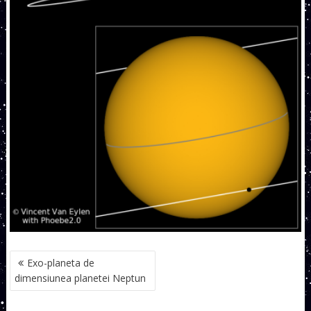
NAVIGARE
Exo-planeta de
ÎN
dimensiunea planetei Neptun
ARTICOLE