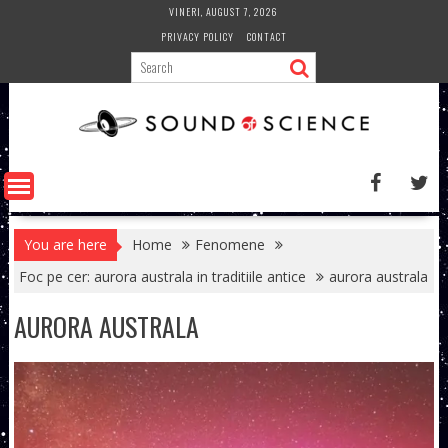
Skip
VINERI, AUGUST 7, 2026
to
PRIVACY POLICY
CONTACT
content
You are here
Home
Fenomene
Foc pe cer: aurora australa in traditiile antice
aurora australa
AURORA AUSTRALA