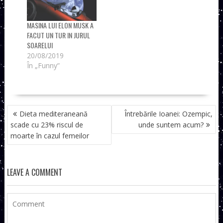
MASINA LUI ELON MUSK A
FACUT UN TUR IN JURUL
SOARELUI
20/08/2019
În „Funny”
NAVIGARE
Dieta mediteraneană
Întrebările Ioanei: Ozempic,
ÎN
scade cu 23% riscul de
unde suntem acum?
ARTICOLE
moarte în cazul femeilor
LEAVE A COMMENT