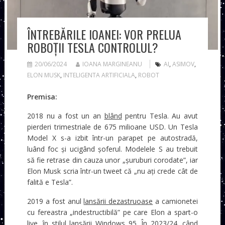
ÎNTREBĂRILE IOANEI: VOR PRELUA
ROBOȚII TESLA CONTROLUL?
20/06/2024
IOANA MARGINEANU
AI
,
ASIMOV
,
ELON MUSK
,
INTELIGENTA ARTIFICIALA
,
ROBOT
Premisa:
2018 nu a fost un an
blând
pentru Tesla. Au avut
pierderi trimestriale de 675 milioane USD. Un Tesla
Model X s-a izbit într-un parapet pe autostradă,
luând foc și ucigând șoferul. Modelele S au trebuit
să fie retrase din cauza unor „șuruburi corodate”, iar
Elon Musk scria într-un tweet că „nu ați crede cât de
falită e Tesla”.
2019 a fost anul
lansării dezastruoase
a camionetei
cu fereastra „indestructibilă” pe care Elon a spart-o
live, în stilul lansării Windows 95. În 2023/24, când