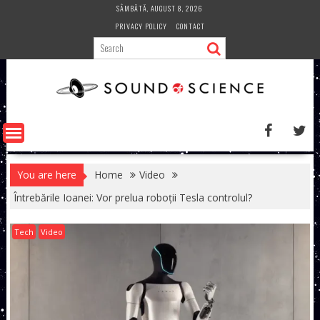
Skip
SÂMBĂTĂ, AUGUST 8, 2026
to
PRIVACY POLICY
CONTACT
content
You are here
Home
Video
Întrebările Ioanei: Vor prelua roboții Tesla controlul?
Tech
Video