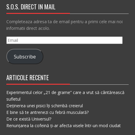
S.O.S. DIRECT IN MAIL
Completeaza adresa ta de email pentru a primi cele mai noi
informatii direct acolo.
Email
Subscribe
ARTICOLE RECENTE
Experimentul celor „21 de grame” care a vrut să cântărească
sufletul
Deținerea unei pisici îți schimbă creierul
E bine să te antrenezi cu febră musculară?
De ce există Universul?
Renunțarea la cofeină ți-ar afecta visele într-un mod ciudat