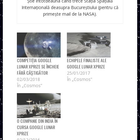
Știe întotdeauna când trece Stația Spațială
Internațională deasupra Bucureștiului (pentru că
primește mail de la NASA).
COMPETIȚIA GOOGLE
ECHIPELE FINALISTE ALE
LUNAR XPRIZE SE ÎNCHEIE
GOOGLE LUNAR XPRIZE
FĂRĂ CÂȘTIGĂTOR
25/01/2017
02/03/2018
În „Cosmos”
În „Cosmos”
O COMPANIE DIN INDIA ÎN
CURSA GOOGLE LUNAR
XPRIZE
02/12/2016