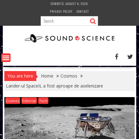
Skip
SÂMBĂTĂ, AUGUST 8, 2026
to
PRIVACY POLICY
CONTACT
content
You are here
Home
Cosmos
Lander-ul SpaceIL a fost aproape de aselenizare
Cosmos
Editorial
Tech