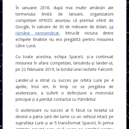
În ianuarie 2018, după mai multe amânări ale
termenului limită de lansare, organizatorii
competiției XPRIZE anunțau că premiul oferit de
Google, în valoare de 30 de milioane de dolari,
va
rămâne nerevendicat
, întrucât niciuna dintre
echipele finaliste nu era pregătită pentru misiunea
către Lună.
Cu toate acestea, echipa SpaceIL și-a continuat
misiunea în afara competiției, lansându-și lander-ul,
pe 22 februarie 2019, la bordul unei rachete Falcon9.
Lander-ul a intrat cu succes pe orbita Lunii pe 4
aprilie, însă ieri, în timp ce se pregătea de
aselenizare, a suferit o defecțiune a motorului
principal și a pierdut contactul cu Pământul.
O aselenizare cu succes ar fi făcut ca Israelul să
devină a patra țară din lume cu un vehicul intact pe
suprafața Lunii și ar fi transformat SpaceIL în prima