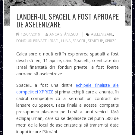
LANDER-UL SPACEIL A FOST APROAPE
DE ASELENIZARE
12/04/2019
ANCA STĂNESCU
ASELENIZARE
,
FONDURI PRIVATE
,
ISRAEL
,
LUNA
,
SPACEIL
,
STARTUP
,
XPRIZE
Calea spre o nouă eră în explorarea spațială a fost
deschisă ieri, 11 aprilie, când SpaceIL, o entitate din
Israel finanțată din fonduri private, a fost foarte
aproape să aselenizeze.
SpaceIL a fost una dintre
echipele finaliste ale
competiției XPRIZE
și prima echipă care a anunțat în
cadrul competiției că a semnat un contract de
lansare cu SpaceX. Faza finală a acestei competiții
presupunea plasarea pe Lună a unui vehicul fără
echipaj uman, care să se deplaseze cel puțin 500 de
metri de la locul de aselenizare și să transmită date
înapoi înspre Pământ.