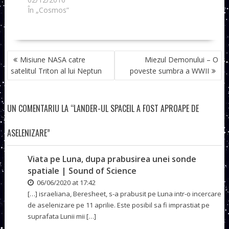
În „Cosmos”
NAVIGARE
Misiune NASA catre
Miezul Demonului – O
ÎN
satelitul Triton al lui Neptun
poveste sumbra a WWII
ARTICOLE
UN COMENTARIU LA “LANDER-UL SPACEIL A FOST APROAPE DE
ASELENIZARE”
Viata pe Luna, dupa prabusirea unei sonde
spatiale | Sound of Science
06/06/2020 at 17:42
[…] israeliana, Beresheet, s-a prabusit pe Luna intr-o incercare
de aselenizare pe 11 aprilie. Este posibil sa fi imprastiat pe
suprafata Lunii mii […]