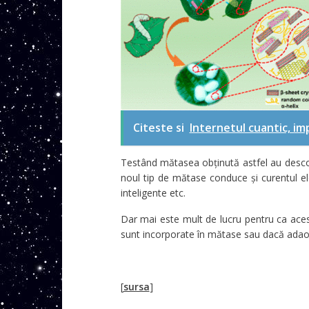
Citeste si
Internetul cuantic, im
Testând mătasea obținută astfel au desco
noul tip de mătase conduce și curentul elec
inteligente etc.
Dar mai este mult de lucru pentru ca aces
sunt incorporate în mătase sau dacă adaosu
[
sursa
]