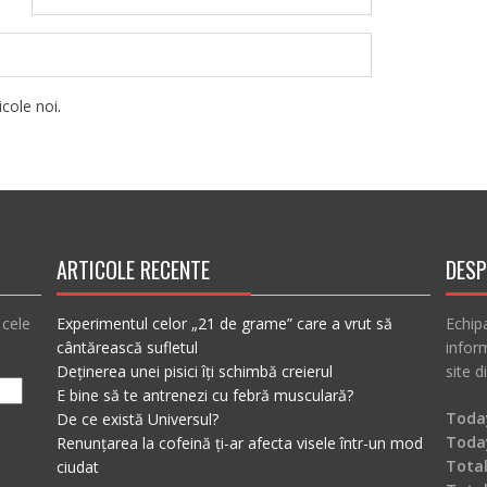
cole noi.
ARTICOLE RECENTE
DESP
 cele
Experimentul celor „21 de grame” care a vrut să
Echip
cântărească sufletul
inform
Deținerea unei pisici îți schimbă creierul
site d
E bine să te antrenezi cu febră musculară?
Today
De ce există Universul?
Toda
Renunțarea la cofeină ți-ar afecta visele într-un mod
Total
ciudat