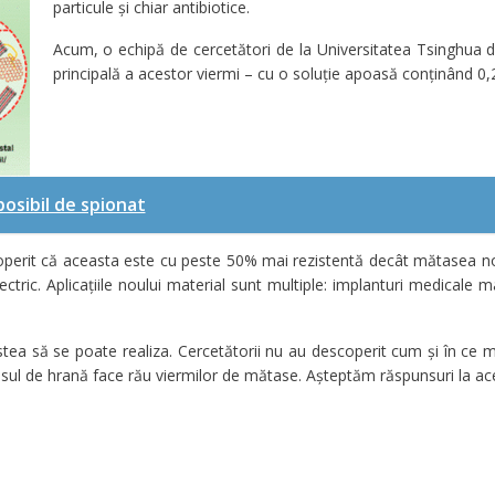
particule și chiar antibiotice.
Acum, o echipă de cercetători de la Universitatea Tsinghua d
principală a acestor viermi – cu o soluție apoasă conținând 0
posibil de spionat
perit că aceasta este cu peste 50% mai rezistentă decât mătasea no
tric. Aplicațiile noului material sunt multiple: implanturi medicale m
tea să se poate realiza. Cercetătorii nu au descoperit cum și în ce
l de hrană face rău viermilor de mătase. Așteptăm răspunsuri la acest