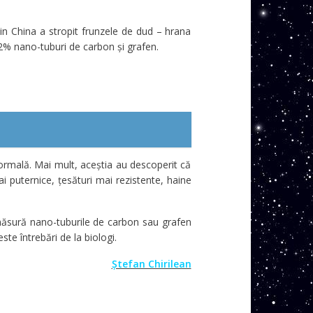
in China a stropit frunzele de dud – hrana
,2% nano-tuburi de carbon și grafen.
rmală. Mai mult, aceștia au descoperit că
ai puternice, țesături mai rezistente, haine
 măsură nano-tuburile de carbon sau grafen
e întrebări de la biologi.
Ștefan Chirilean