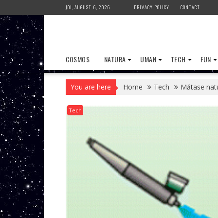
Skip
JOI, AUGUST 6, 2026
PRIVACY POLICY
CONTACT
to
content
COSMOS
NATURA
UMAN
TECH
FUN
You are here
Home
Tech
Mătase natu
Tech