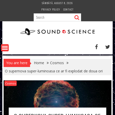
Skip
SÂMBĂTĂ, AUGUST 8, 2026
to
PRIVACY POLICY
CONTACT
content
You are here
Home
Cosmos
O supernova super-luminoasa ce ar fi explodat de doua ori
Cosmos