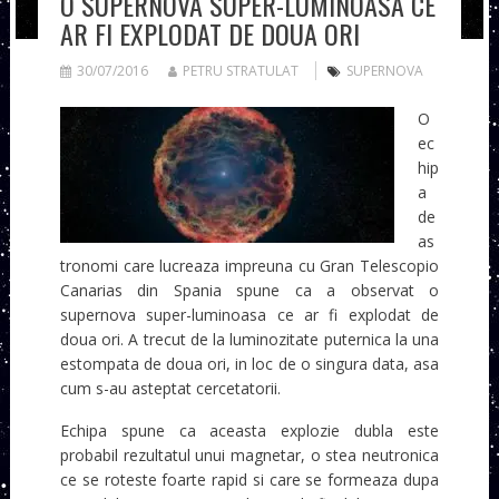
O SUPERNOVA SUPER-LUMINOASA CE
AR FI EXPLODAT DE DOUA ORI
30/07/2016
PETRU STRATULAT
SUPERNOVA
O
ec
hip
a
de
as
tronomi care lucreaza impreuna cu Gran Telescopio
Canarias din Spania spune ca a observat o
supernova super-luminoasa ce ar fi explodat de
doua ori. A trecut de la luminozitate puternica la una
estompata de doua ori, in loc de o singura data, asa
cum s-au asteptat cercetatorii.
Echipa spune ca aceasta explozie dubla este
probabil rezultatul unui magnetar, o stea neutronica
ce se roteste foarte rapid si care se formeaza dupa