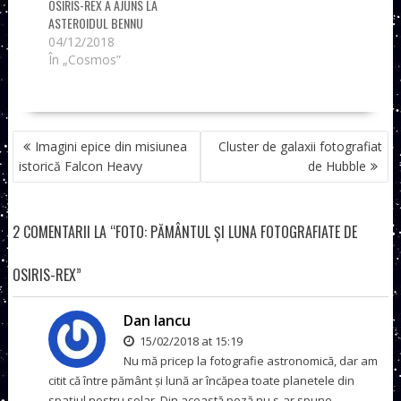
OSIRIS-REX A AJUNS LA
ASTEROIDUL BENNU
04/12/2018
În „Cosmos”
NAVIGARE
Imagini epice din misiunea
Cluster de galaxii fotografiat
ÎN
istorică Falcon Heavy
de Hubble
ARTICOLE
2 COMENTARII LA “FOTO: PĂMÂNTUL ȘI LUNA FOTOGRAFIATE DE
OSIRIS-REX”
Dan Iancu
15/02/2018 at 15:19
Nu mă pricep la fotografie astronomică, dar am
citit că între pământ și lună ar încăpea toate planetele din
spațiul nostru solar. Din această poză nu s-ar spune.