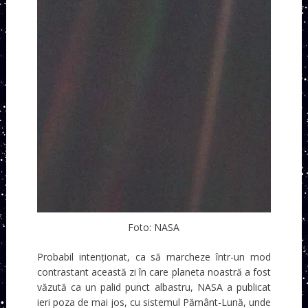
Foto: NASA
Probabil intenționat, ca să marcheze într-un mod
contrastant această zi în care planeta noastră a fost
văzută ca un palid punct albastru, NASA a publicat
ieri poza de mai jos, cu sistemul Pământ-Lună, unde