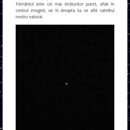
Pământul este cel mai strălucitor punct, aflat în
centrul imaginii, iar în dreapta lui se află satelitul
nostru natural.