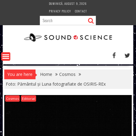
Skip
DUMINICĂ, AUGUST 9, 2026
to
PRIVACY POLICY
CONTACT
content
You are here
Home
Cosmos
Foto: Pământul și Luna fotografiate de OSIRIS-REx
Cosmos
Editorial