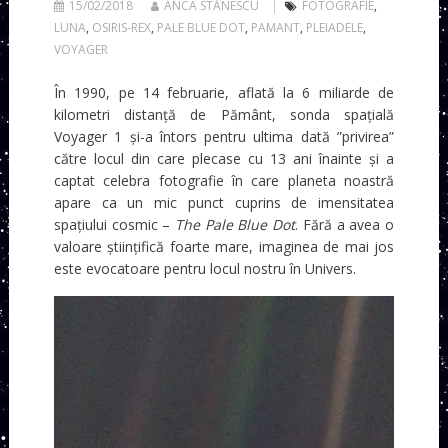
15/02/2018
ANCA STĂNESCU
FOTOGRAFIE
,
LUNA
,
OSIRIS-REX
,
PALE BLUE DOT
,
PAMANT
,
PLEIADELE
,
VOYAGER
În 1990, pe 14 februarie, aflată la 6 miliarde de
kilometri distanță de Pământ, sonda spațială
Voyager 1 și-a întors pentru ultima dată ”privirea”
către locul din care plecase cu 13 ani înainte și a
captat celebra fotografie în care planeta noastră
apare ca un mic punct cuprins de imensitatea
spațiului cosmic –
The Pale Blue Dot
. Fără a avea o
valoare științifică foarte mare, imaginea de mai jos
este evocatoare pentru locul nostru în Univers.