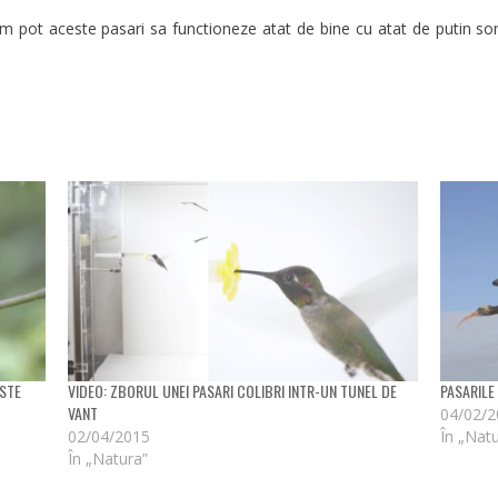
 pot aceste pasari sa functioneze atat de bine cu atat de putin som
STE
VIDEO: ZBORUL UNEI PASARI COLIBRI INTR-UN TUNEL DE
PASARILE
VANT
04/02/
02/04/2015
În „Nat
În „Natura”