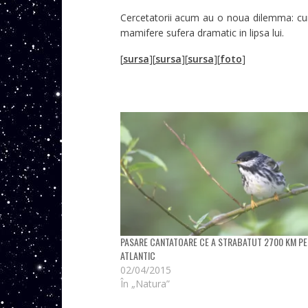
Cercetatorii acum au o noua dilemma: cum
mamifere sufera dramatic in lipsa lui.
[
sursa
][
sursa
][
sursa
][
foto
]
PASARE CANTATOARE CE A STRABATUT 2700 KM PE
ATLANTIC
02/04/2015
În „Natura”