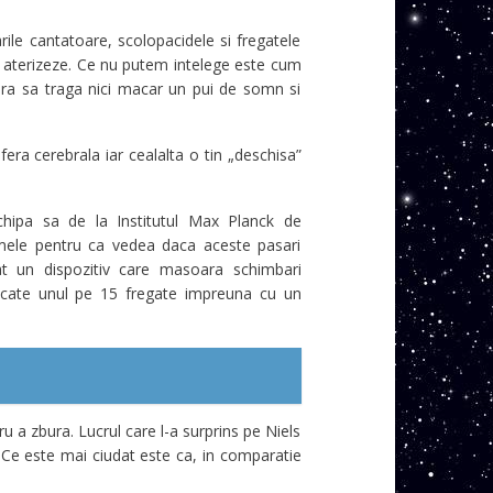
rile cantatoare, scolopacidele si fregatele
sa aterizeze. Ce nu putem intelege este cum
ara sa traga nici macar un pui de somn si
sfera cerebrala iar cealalta o tin „deschisa”
chipa sa de la Institutul Max Planck de
emele pentru ca vedea daca aceste pasari
at un dispozitiv care masoara schimbari
at cate unul pe 15 fregate impreuna cu un
u a zbura. Lucrul care l-a surprins pe Niels
 Ce este mai ciudat este ca, in comparatie