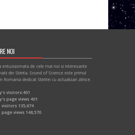
RE NOI
a entuziasmata de cele mai noi si interesante
atii din Stiinta. Sound of Science este primul
in Romania dedicat Stiintei cu actualizari zilnice.
's visitors:
401
y's page views
401
 visitors
135,674
l page views
148,570