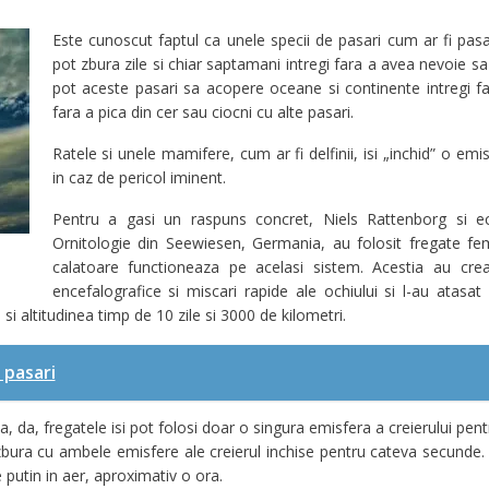
Este cunoscut faptul ca unele specii de pasari cum ar fi pasa
pot zbura zile si chiar saptamani intregi fara a avea nevoie 
pot aceste pasari sa acopere oceane si continente intregi f
fara a pica din cer sau ciocni cu alte pasari.
Ratele si unele mamifere, cum ar fi delfinii, isi „inchid” o emi
in caz de pericol iminent.
Pentru a gasi un raspuns concret, Niels Rattenborg si e
Ornitologie din Seewiesen, Germania, au folosit fregate f
calatoare functioneaza pe acelasi sistem. Acestia au cre
encefalografice si miscari rapide ale ochiului si l-au atas
si altitudinea timp de 10 zile si 3000 de kilometri.
 pasari
, da, fregatele isi pot folosi doar o singura emisfera a creierului pentr
 zbura cu ambele emisfere ale creierul inchise pentru cateva secunde.
putin in aer, aproximativ o ora.