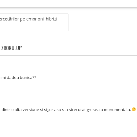
ercetărilor pe embrionii hibrizi
L ZBORULUI”
 imi dadea bunica??
 dintr-o alta versiune si sigur asa s-a strecurat greseala monumentala.