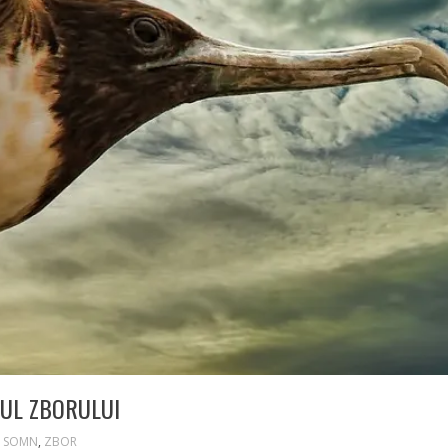
PUL ZBORULUI
,
SOMN
,
ZBOR