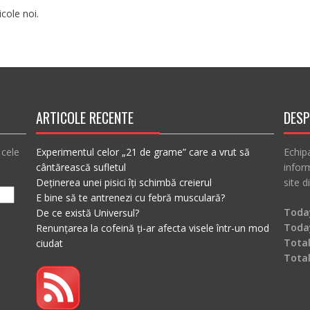
cole noi.
ARTICOLE RECENTE
DESP
 cele
Experimentul celor „21 de grame” care a vrut să
Echip
cântărească sufletul
inform
Deținerea unei pisici îți schimbă creierul
site d
E bine să te antrenezi cu febră musculară?
Today
De ce există Universul?
Toda
Renunțarea la cofeină ți-ar afecta visele într-un mod
Total
ciudat
Tota