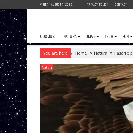
Skip
VINERI, AUGUST 7, 2026
PRIVACY POLICY
CONTACT
to
content
COSMOS
NATURA
UMAN
TECH
FUN
You are here
Home
Natura
Pasarile p
Natura