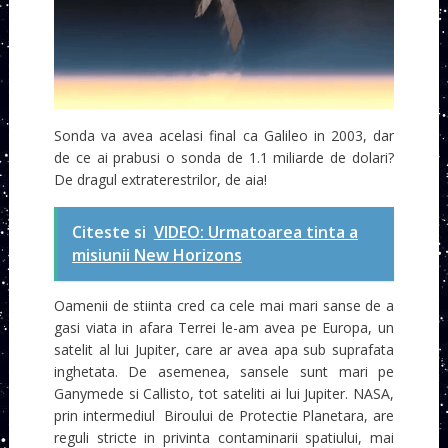
Sonda va avea acelasi final ca Galileo in 2003, dar
de ce ai prabusi o sonda de 1.1 miliarde de dolari?
De dragul extraterestrilor, de aia!
Citeste si
VIDEO: Urmatoarea tinta a
misiunii New Horizons
Oamenii de stiinta cred ca cele mai mari sanse de a
gasi viata in afara Terrei le-am avea pe Europa, un
satelit al lui Jupiter, care ar avea apa sub suprafata
inghetata. De asemenea, sansele sunt mari pe
Ganymede si Callisto, tot sateliti ai lui Jupiter. NASA,
prin intermediul Biroului de Protectie Planetara, are
reguli stricte in privinta contaminarii spatiului, mai