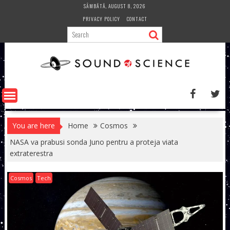
Skip
SÂMBĂTĂ, AUGUST 8, 2026
to
PRIVACY POLICY
CONTACT
content
You are here
Home
Cosmos
NASA va prabusi sonda Juno pentru a proteja viata
extraterestra
Cosmos
Tech