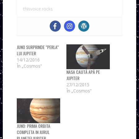
thisvoice.rocks
JUNO SURPRINDE ”PERLA”
LUI JUPITER
14/12/2016
În „Cosmos”
NASA CAUTĂ APĂ PE
JUPITER
27/12/2015
În „Cosmos”
JUNO: PRIMA ORBITA
COMPLETA IN JURUL
PLANETEI JUPITER