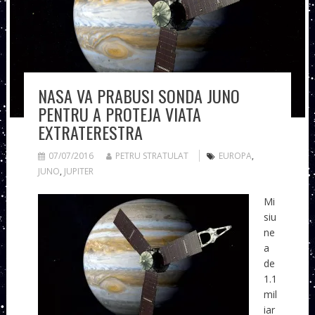
NASA VA PRABUSI SONDA JUNO
PENTRU A PROTEJA VIATA
EXTRATERESTRA
07/07/2016
PETRU STRATULAT
EUROPA
,
JUNO
,
JUPITER
Mi
siu
ne
a
de
1.1
mil
iar