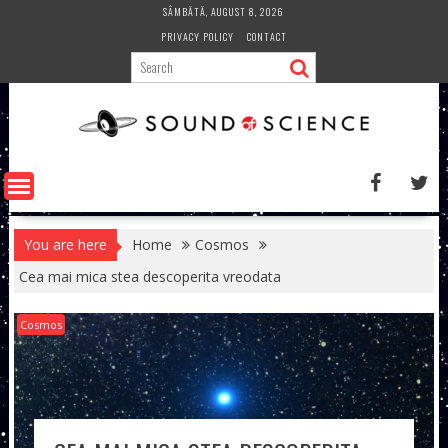
Skip
SÂMBĂTĂ, AUGUST 8, 2026
to
PRIVACY POLICY
CONTACT
content
You are here
Home
Cosmos
Cea mai mica stea descoperita vreodata
Cosmos