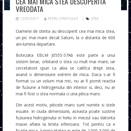
CEA MAI MICA STEA DESCOPERITA
VREODATA
12/07/2017
PETRU STRATULAT
STEA
Oamenii de stiinta au descoperit cea mai mica stea,
un pic mai mare decat Saturn, la o distanta de 600
ani-lumina departare.
Botezata EBLM J0555-57Ab este parte a unui
sistem binar, orbitand o stea cu mult mai mare, iar
cercetatorii spun ca abia se califica drept stea,
avand o dimensiune extrem de mica. Daca s-ar fi
format cu un volum mai mic, nu ar fi pornit reactia
de fuziune a hidrogenului din interior si, deci, nu ar
mai fi fost o stea normala ci una pitica maro.
Din acest motiv, piticele maro sunt numite si stele
esuate. In ciuda dimensiunii, aceasta poate sustine
fuziunea hidrogenului in heliu in miezul sau datorita
masei aflate la limita inferioara. Tot pentru ca e
foarte mica, luminozitatea ei este de 2.000-3.000 de