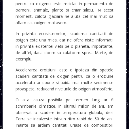
pentru ca oxigenul este reciclat in permanenta de
oameni, animale, plante si chiar siliciu. IN acest
moment, calota glaciara ne ajuta cel mai mult sa
aflam cat oxigen mai avem.
In privinta ecosistemelor, scaderea cantitatii de
oxigen este una mica, dar ne ofera niste informatii
in privinta existentei vietii pe o planeta, importante,
de altfel, daca dorim sa calatorim spre… Marte, de
exemplu.
Accelerarea eroiziunii este o ipoteza din spatele
scaderii cantitatii de oxigen pentru ca o eroziune
accelerata ar epune si oxida mai multe sedimente
proaspete, reducand nivelurile de oxigen atmosferic.
O alta cauza posibila pe termen lung ar fi
schimbarile climatice. In ultimul milion de ani, am
observat o scadere in temperatura globala, desi
Terra se incalzeste intr-un ritm rapid de 50 de ani.
Inainte sa ardem cantitati uriase de combustibili