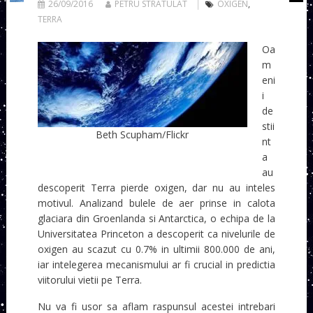
26/09/2016
PETRU STRATULAT
OXIGEN
,
TERRA
Oa
m
eni
i
de
stii
Beth Scupham/Flickr
nt
a
au
descoperit Terra pierde oxigen, dar nu au inteles
motivul. Analizand bulele de aer prinse in calota
glaciara din Groenlanda si Antarctica, o echipa de la
Universitatea Princeton a descoperit ca nivelurile de
oxigen au scazut cu 0.7% in ultimii 800.000 de ani,
iar intelegerea mecanismului ar fi crucial in predictia
viitorului vietii pe Terra.
Nu va fi usor sa aflam raspunsul acestei intrebari