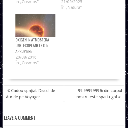
În „Cosmos”
21/09/2025
În „Natura”
OXIGEN IN ATMOSFERA
UNEI EXOPLANETE DIN
APROPIERE
20/08/2016
În „Cosmos”
NAVIGARE
Cadou spațial: Discul de
99.9999999% din corpul
ÎN
Aur de pe Voyager
nostru este spatiu gol
ARTICOLE
LEAVE A COMMENT