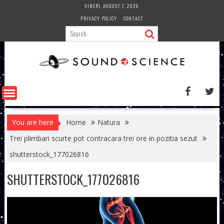
Skip
VINERI, AUGUST 7, 2026
to
PRIVACY POLICY
CONTACT
content
You are here
Home
Natura
Trei plimbari scurte pot contracara trei ore in pozitia sezut
shutterstock_177026816
SHUTTERSTOCK_177026816