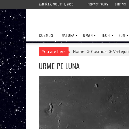
Skip
SÂMBĂTĂ, AUGUST 8, 2026
PRIVACY POLICY
CONTACT
to
content
COSMOS
NATURA
UMAN
TECH
FUN
You are here
Home
Cosmos
Vartejur
URME PE LUNA