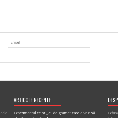
ARTICOLE RECENTE
DESP
 cele
Experimentul celor „21 de grame” care a vrut să
Echip