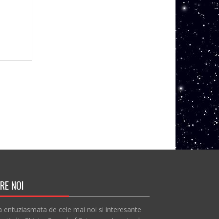
RE NOI
a entuziasmata de cele mai noi si interesante