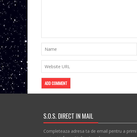
S.O.S. DIRECT IN MAIL
Completeaza adresa ta de email pentru a primi