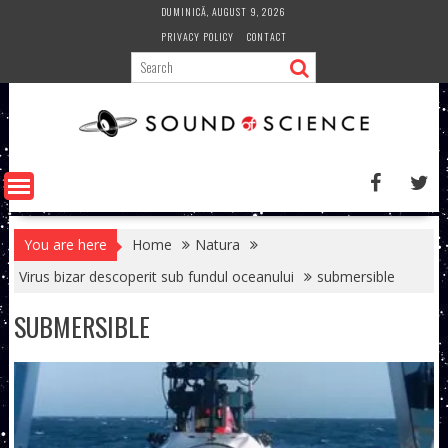
Skip
DUMINICĂ, AUGUST 9, 2026
to
PRIVACY POLICY
CONTACT
content
You are here
Home
Natura
Virus bizar descoperit sub fundul oceanului
submersible
SUBMERSIBLE