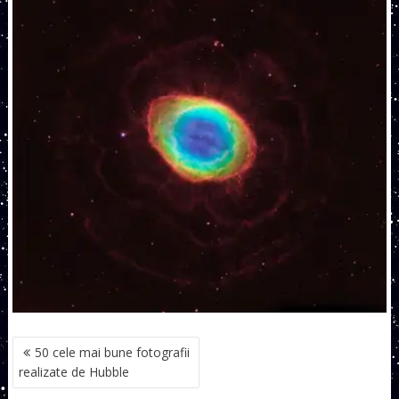
NAVIGARE
50 cele mai bune fotografii
ÎN
realizate de Hubble
ARTICOLE