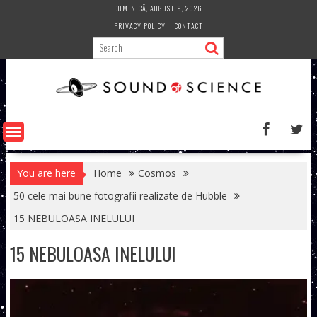
Skip
DUMINICĂ, AUGUST 9, 2026
to
PRIVACY POLICY
CONTACT
content
You are here
Home
Cosmos
50 cele mai bune fotografii realizate de Hubble
15 NEBULOASA INELULUI
15 NEBULOASA INELULUI