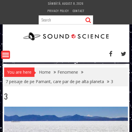
Skip
SÂMBĂTĂ, AUGUST 8, 2026
to
PRIVACY POLICY
CONTACT
content
You are here
Home
Fenomene
7 peisaje de pe Pamant, care par de pe alta planeta
3
3