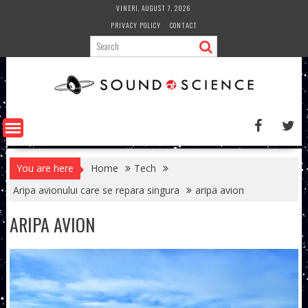
Skip
VINERI, AUGUST 7, 2026
to
PRIVACY POLICY
CONTACT
content
You are here
Home
Tech
Aripa avionului care se repara singura
aripa avion
ARIPA AVION