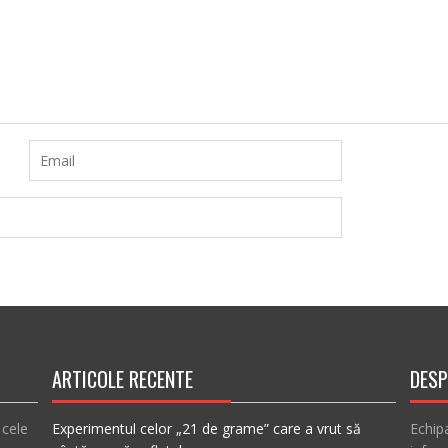
ARTICOLE RECENTE
DESP
 cele
Experimentul celor „21 de grame” care a vrut să
Echip