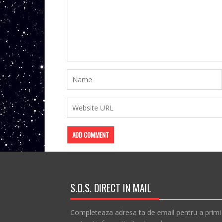
S.O.S. DIRECT IN MAIL
Completeaza adresa ta de email pentru a primi