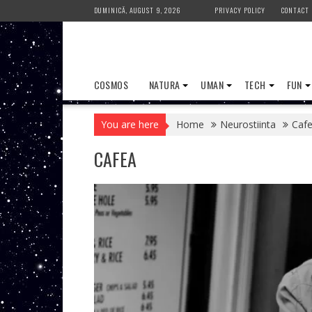
Skip
DUMINICĂ, AUGUST 9, 2026
PRIVACY POLICY
CONTACT
to
content
COSMOS
NATURA
UMAN
TECH
FUN
You are here
Home
Neurostiinta
Cafe
CAFEA