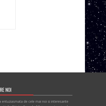
RE NOI
a entuziasmata de cele mai noi si interesante