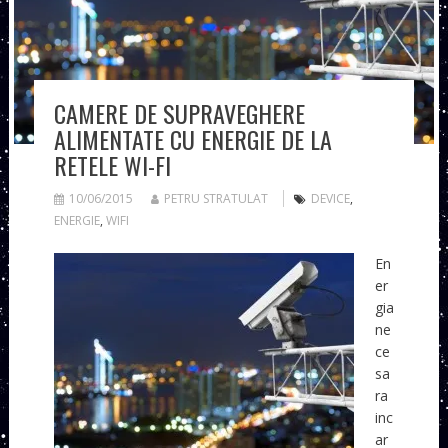
CAMERE DE SUPRAVEGHERE
ALIMENTATE CU ENERGIE DE LA
RETELE WI-FI
10/06/2015
PETRU STRATULAT
DEVICE
,
ENERGIE
,
WIFI
En
er
gia
ne
ce
sa
ra
inc
ar