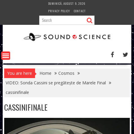
Skip
DUMINICĂ, AUGUST 9, 2026
to
PRIVACY POLICY
CONTACT
content
You are here
Home
Cosmos
VIDEO: Sonda Cassini se pregătește de Marele Final
cassinifinale
CASSINIFINALE