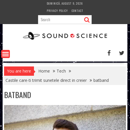
Skip
DUMINICĂ, AUGUST 9, 2026
to
PRIVACY POLICY
CONTACT
content
You are here
Home
Tech
Castile care-ti trimit sunetele direct in creier
batband
BATBAND