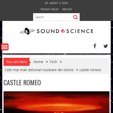
Skip
JOI, AUGUST 6, 2026
to
PRIVACY POLICY
CONTACT
content
You are here
Home
Tech
Cele mai mari detonari nucleare din istorie
castle romeo
CASTLE ROMEO