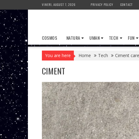
Skip
VINERI, AUGUST 7, 2026
PRIVACY POLICY
CONTACT
to
content
COSMOS
NATURA
UMAN
TECH
FUN
You are here
Home
Tech
Ciment care
CIMENT