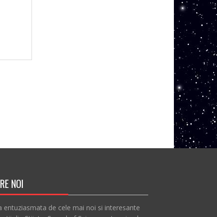
RE NOI
a entuziasmata de cele mai noi si interesante