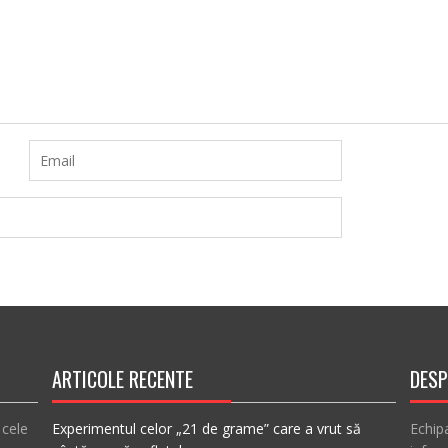
ARTICOLE RECENTE
DESP
 cele
Experimentul celor „21 de grame” care a vrut să
Echip