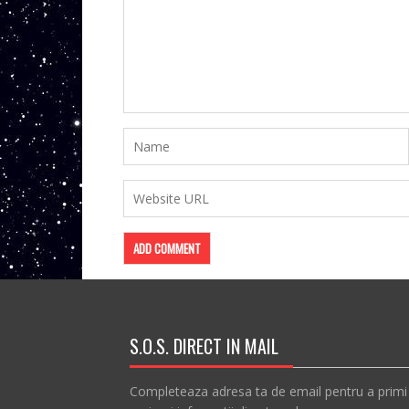
S.O.S. DIRECT IN MAIL
Completeaza adresa ta de email pentru a primi