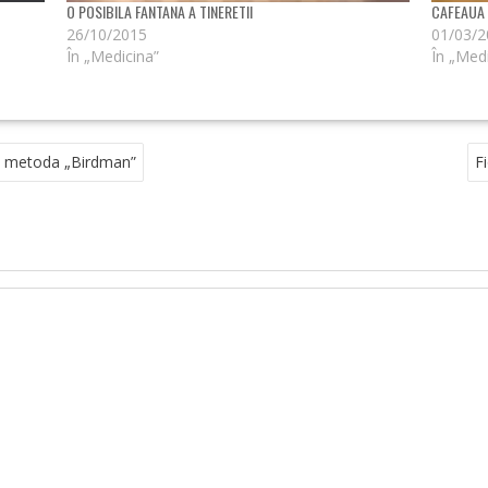
O POSIBILA FANTANA A TINERETII
CAFEAUA Î
26/10/2015
01/03/
În „Medicina”
În „Med
pa metoda „Birdman”
F