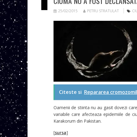
CIUMA NU A FOST DECLANSAT
25/02/2015
PETRU STRATULAT
CI
Citeste si
Repararea cromozomilo
Oamenii de stiinta nu au gasit dovezi car
variabile care afecteaza epidemiile de ci
Karakorum din Pakistan.
[
sursa
]