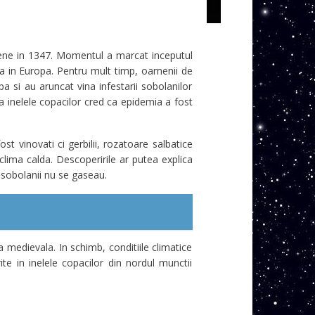
pene in 1347. Momentul a marcat inceputul
ea in Europa. Pentru mult timp, oamenii de
opa si au aruncat vina infestarii sobolanilor
a inelele copacilor cred ca epidemia a fost
t vinovati ci gerbilii, rozatoare salbatice
clima calda. Descoperirile ar putea explica
 sobolanii nu se gaseau.
medievala. In schimb, conditiile climatice
te in inelele copacilor din nordul munctii