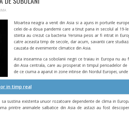
A DE SOBOLANI
UMA
Moartea neagra a venit din Asia si a ajuns in porturile euro
celei de-a doua pandemii care a tinut pana in secolul al 19-l
stiinta au crezut ca bacteria Yersinia pesis ar fi intrat in Eur
catre aceasta timp de secole, dar acum, savantii care studiaz
cauzata de evenimente climatice din Asia.
Asta inseamna ca sobolanii negri ce traiau in Europa nu au fos
din Asia centrala, care au prosperat in timpul perioadelor de 
de ce ciuma a aparut in zone intinse din Nordul Europei, unde
r in timp real
e sa sustina existenta unuor rozatoare dependente de clima in Europa 
uma printre animalele salbatice din Asia de astazi au fost descoperi