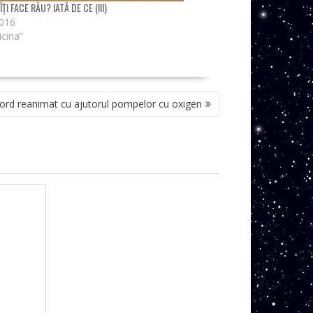
ȚI FACE RĂU? IATĂ DE CE (III)
2016
icina”
iord reanimat cu ajutorul pompelor cu oxigen