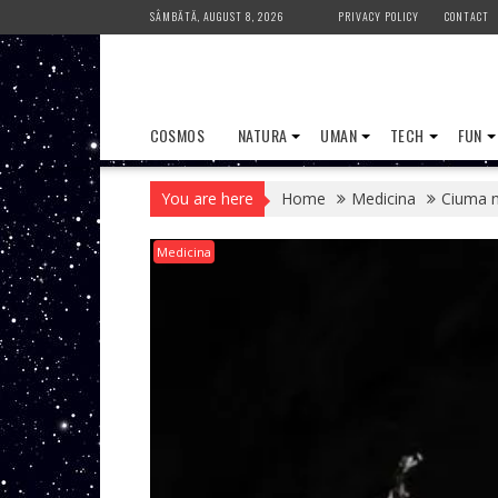
Skip
SÂMBĂTĂ, AUGUST 8, 2026
PRIVACY POLICY
CONTACT
to
content
COSMOS
NATURA
UMAN
TECH
FUN
You are here
Home
Medicina
Ciuma n
Medicina