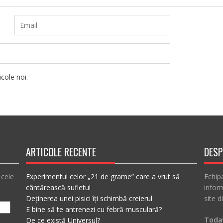
cole noi.
ARTICOLE RECENTE
DESP
 cele
Experimentul celor „21 de grame” care a vrut să
Echip
cântărească sufletul
inform
Deținerea unei pisici îți schimbă creierul
site d
E bine să te antrenezi cu febră musculară?
Today
De ce există Universul?