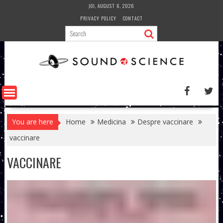
Skip
JOI, AUGUST 6, 2026
to
PRIVACY POLICY
CONTACT
content
You are here
Home
Medicina
Despre vaccinare
vaccinare
VACCINARE