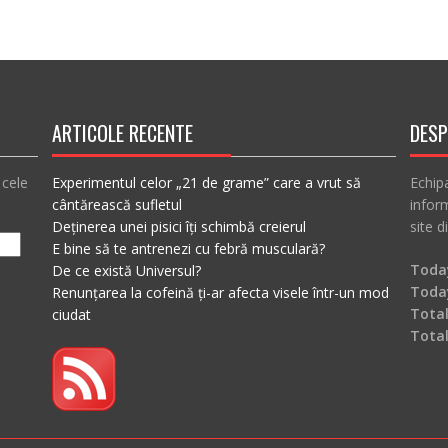
ARTICOLE RECENTE
DESP
 cele
Experimentul celor „21 de grame” care a vrut să
Echip
cântărească sufletul
inform
Deținerea unei pisici îți schimbă creierul
site d
E bine să te antrenezi cu febră musculară?
Today
De ce există Universul?
Toda
Renunțarea la cofeină ți-ar afecta visele într-un mod
Total
ciudat
Tota