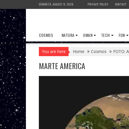
Skip
SÂMBĂTĂ, AUGUST 8, 2026
PRIVACY POLICY
CONTACT
to
content
COSMOS
NATURA
UMAN
TECH
FUN
You are here
Home
Cosmos
FOTO: Am
MARTE AMERICA