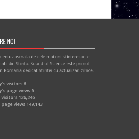
RE NOI
a entuziasmata de cele mai noi si interesante
atii din Stiinta. Sound of Science este primul
in Romania dedicat Stiintei cu actualizari zilnice.
's visitors:
6
y's page views
6
 visitors
136,246
l page views
149,143