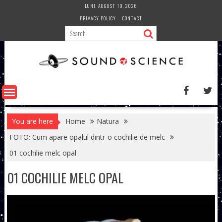
Skip
LUNI, AUGUST 10, 2026
to
PRIVACY POLICY
CONTACT
content
You are here
Home
Natura
FOTO: Cum apare opalul dintr-o cochilie de melc
01 cochilie melc opal
01 COCHILIE MELC OPAL