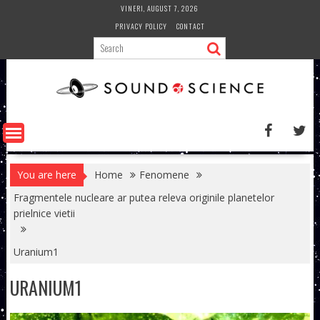
Skip
VINERI, AUGUST 7, 2026
to
PRIVACY POLICY
CONTACT
content
You are here
Home
Fenomene
Fragmentele nucleare ar putea releva originile planetelor
prielnice vietii
Uranium1
URANIUM1