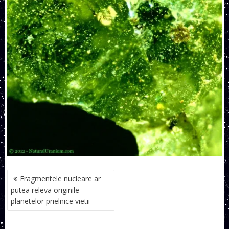
NAVIGARE
Fragmentele nucleare ar
ÎN
putea releva originile
ARTICOLE
planetelor prielnice vietii