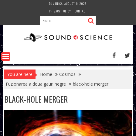
Skip
DUMINICĂ, AUGUST 9, 2026
to
PRIVACY POLICY
CONTACT
content
You are here
Home
Cosmos
Fuzionarea a doua gauri negre
black-hole merger
BLACK-HOLE MERGER