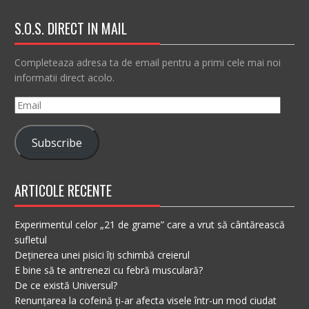
S.O.S. DIRECT IN MAIL
Completeaza adresa ta de email pentru a primi cele mai noi
informatii direct acolo.
Email
Subscribe
ARTICOLE RECENTE
Experimentul celor „21 de grame” care a vrut să cântărească
sufletul
Deținerea unei pisici îți schimbă creierul
E bine să te antrenezi cu febră musculară?
De ce există Universul?
Renunțarea la cofeină ți-ar afecta visele într-un mod ciudat