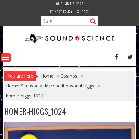
Skip
JOI, AUGUST 6, 2026
to
PRIVACY POLICY
CONTACT
content
You are here
Home
Cosmos
Homer Simpson a descoperit bosonul Higgs
homer-higgs_1024
HOMER-HIGGS_1024