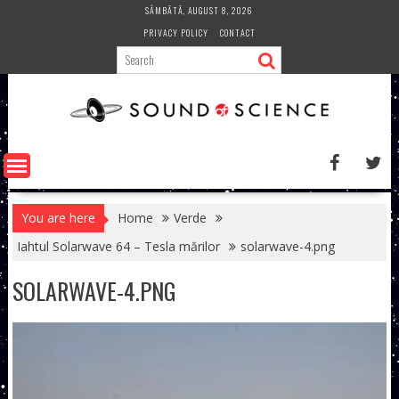
Skip
SÂMBĂTĂ, AUGUST 8, 2026
to
PRIVACY POLICY
CONTACT
content
You are here
Home
Verde
Iahtul Solarwave 64 – Tesla mărilor
solarwave-4.png
SOLARWAVE-4.PNG