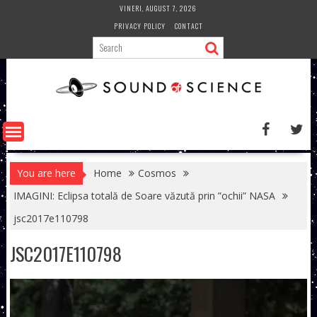
Skip
VINERI, AUGUST 7, 2026
to
PRIVACY POLICY
CONTACT
content
You are here
Home
Cosmos
IMAGINI: Eclipsa totală de Soare văzută prin ”ochii” NASA
jsc2017e110798
JSC2017E110798