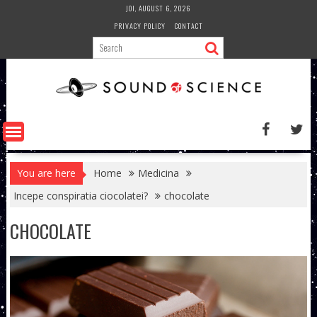
Skip
JOI, AUGUST 6, 2026
to
PRIVACY POLICY
CONTACT
content
You are here
Home
Medicina
Incepe conspiratia ciocolatei?
chocolate
CHOCOLATE