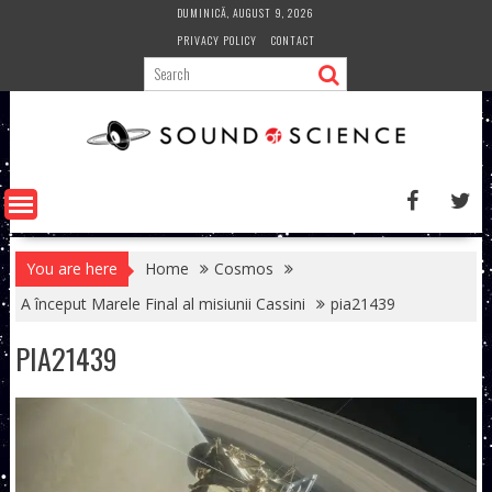
Skip
DUMINICĂ, AUGUST 9, 2026
to
PRIVACY POLICY
CONTACT
content
You are here
Home
Cosmos
A început Marele Final al misiunii Cassini
pia21439
PIA21439