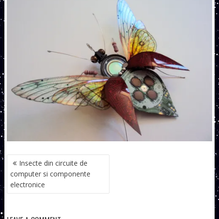
NAVIGARE
Insecte din circuite de
ÎN
computer si componente
ARTICOLE
electronice