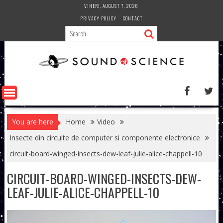
Skip
VINERI, AUGUST 7, 2026
to
PRIVACY POLICY
CONTACT
content
You are here
Home
Video
Insecte din circuite de computer si componente electronice
circuit-board-winged-insects-dew-leaf-julie-alice-chappell-10
CIRCUIT-BOARD-WINGED-INSECTS-DEW-
LEAF-JULIE-ALICE-CHAPPELL-10