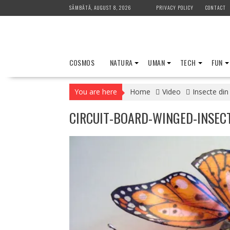
Skip
SÂMBĂTĂ, AUGUST 8, 2026
PRIVACY POLICY
CONTACT
to
content
COSMOS
NATURA
UMAN
TECH
FUN
You are here
Home
Video
Insecte din
CIRCUIT-BOARD-WINGED-INSECT