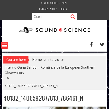
Skip
VINERI, AUGUST 7, 2026
to
PRIVACY POLICY
CONTACT
content
You are here
Home
Interviu
Interviu Oana Sandu – Românca de la European Southern
Observatory
40182_1406592877813_786461_n
40182_1406592877813_786461_N