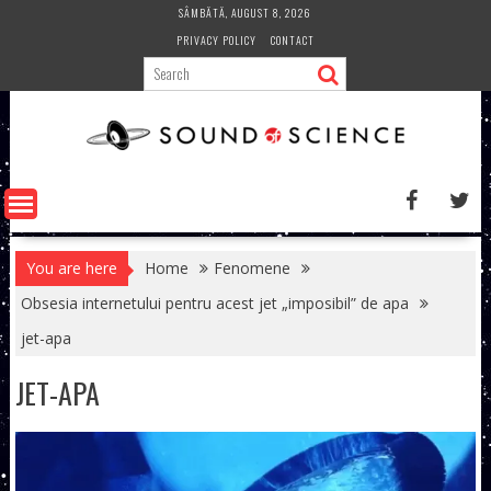
Skip
SÂMBĂTĂ, AUGUST 8, 2026
to
PRIVACY POLICY
CONTACT
content
You are here
Home
Fenomene
Obsesia internetului pentru acest jet „imposibil” de apa
jet-apa
JET-APA