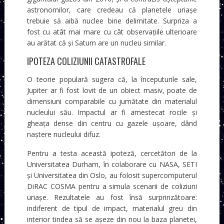
astronomilor, care credeau că planetele uriașe
trebuie să aibă nuclee bine delimitate. Surpriza a
fost cu atât mai mare cu cât observațiile ulterioare
au arătat că și Saturn are un nucleu similar.
IPOTEZA COLIZIUNII CATASTROFALE
O teorie populară sugera că, la începuturile sale,
Jupiter ar fi fost lovit de un obiect masiv, poate de
dimensiuni comparabile cu jumătate din materialul
nucleului său. Impactul ar fi amestecat rocile și
gheața dense din centru cu gazele ușoare, dând
naștere nucleului difuz.
Pentru a testa această ipoteză, cercetători de la
Universitatea Durham, în colaborare cu NASA, SETI
și Universitatea din Oslo, au folosit supercomputerul
DiRAC COSMA pentru a simula scenarii de coliziuni
uriașe. Rezultatele au fost însă surprinzătoare:
indiferent de tipul de impact, materialul greu din
interior tindea să se așeze din nou la baza planetei,