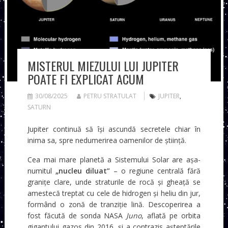
MISTERUL MIEZULUI LUI JUPITER
POATE FI EXPLICAT ACUM
30/08/2025
PETRU STRATULAT
JUPITER
,
SATURN
Jupiter continuă să își ascundă secretele chiar în
inima sa, spre nedumerirea oamenilor de știință.
Cea mai mare planetă a Sistemului Solar are așa-
numitul
„nucleu diluat”
– o regiune centrală fără
granițe clare, unde straturile de rocă și gheață se
amestecă treptat cu cele de hidrogen și heliu din jur,
formând o zonă de tranziție lină. Descoperirea a
fost făcută de sonda NASA
Juno
, aflată pe orbita
gigantului gazos din 2016, și a contrazis așteptările