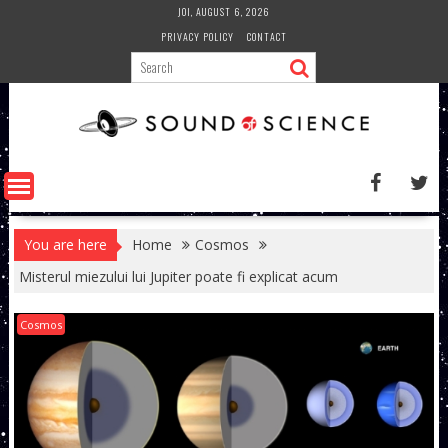
Skip
JOI, AUGUST 6, 2026
to
PRIVACY POLICY
CONTACT
content
You are here
Home
Cosmos
Misterul miezului lui Jupiter poate fi explicat acum
Cosmos