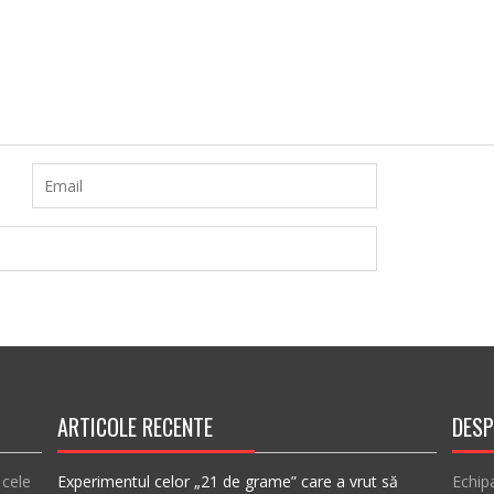
ARTICOLE RECENTE
DESP
 cele
Experimentul celor „21 de grame” care a vrut să
Echip