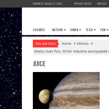
Skip
SÂMBĂTĂ, AUGUST 8, 2026
PRIVACY POLICY
CONTACT
to
content
COSMOS
NATURA
UMAN
TECH
FUN
You are here
Home
Interviu
Marius Ioan Piso, ROSA: Industria aerospaţială 
JUICE