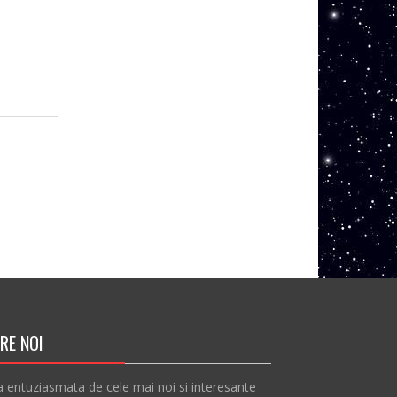
RE NOI
a entuziasmata de cele mai noi si interesante