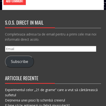
S.O.S. DIRECT IN MAIL
Completeaza adresa ta de email pentru a primi cele mai noi
informatii direct acolo.
Email
Subscribe
ARTICOLE RECENTE
Experimentul celor „21 de grame” care a vrut să cântărească
sufletul
Deținerea unei pisici îți schimbă creierul
E bine să te antrenezi cu febră musculară?