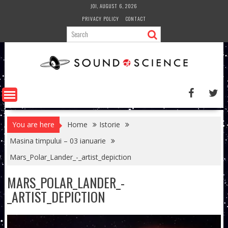
Skip
JOI, AUGUST 6, 2026
to
PRIVACY POLICY
CONTACT
content
You are here
Home
Istorie
Masina timpului – 03 ianuarie
Mars_Polar_Lander_-_artist_depiction
MARS_POLAR_LANDER_-
_ARTIST_DEPICTION