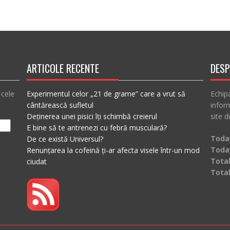
ARTICOLE RECENTE
DESP
 cele
Experimentul celor „21 de grame” care a vrut să
Echip
cântărească sufletul
inform
Deținerea unei pisici îți schimbă creierul
site d
E bine să te antrenezi cu febră musculară?
Today
De ce există Universul?
Toda
Renunțarea la cofeină ți-ar afecta visele într-un mod
Total
ciudat
Tota