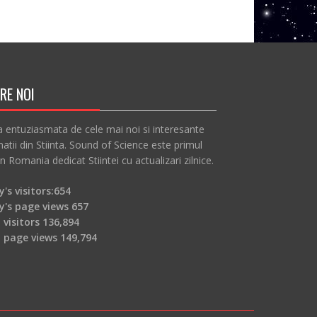
RE NOI
a entuziasmata de cele mai noi si interesante
atii din Stiinta. Sound of Science este primul
in Romania dedicat Stiintei cu actualizari zilnice.
's visitors:
654
y's page views
657
 visitors
136,894
l page views
149,794