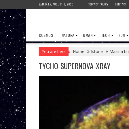
Skip
SÂMBĂTĂ, AUGUST 8, 2026
PRIVACY POLICY
CONTACT
to
content
COSMOS
NATURA
UMAN
TECH
FUN
You are here
Home
Istorie
Masina tim
TYCHO-SUPERNOVA-XRAY