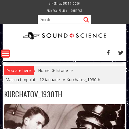
Skip
VINERI, AUGUST 7, 2026
to
PRIVACY POLICY
CONTACT
content
You are here
Home
Istorie
Masina timpului – 12 ianuarie
Kurchatov_1930th
KURCHATOV_1930TH