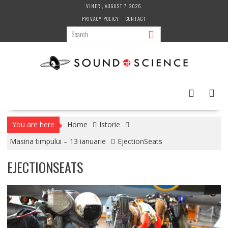
Skip
VINERI, AUGUST 7, 2026
to
PRIVACY POLICY
CONTACT
content
You are here
Home
Istorie
Masina timpului – 13 ianuarie
EjectionSeats
EJECTIONSEATS